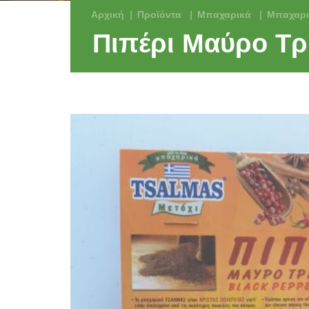
Αρχική
Προϊόντα
Μπαχαρικά
Μπαχαρι
Πιπέρι Μαύρο Τρ