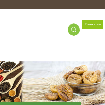
72694285
Κινητό:
6932484447
Email:
info@tsalmas.gr
Επικοινωνία