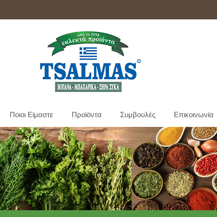
:
ΝΕΑ ΑΡΤΑΚΗ - ΕΥΒΟΙΑΣ
Τηλέφωνο & Fax:
2221044770
Κινητό:
69
Ποιοι Είμαστε
Προϊόντα
Συμβουλές
Επικοινωνία