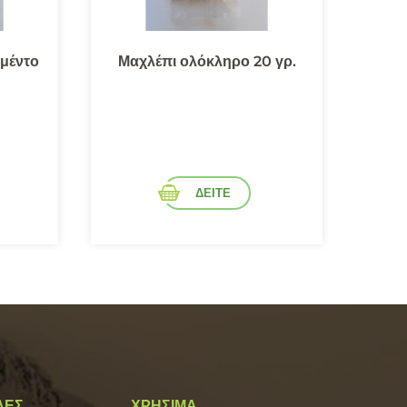
μέντο
Μαχλέπι ολόκληρο 20 γρ.
Πιπ
ΔΕΙΤΕ
ΛΕΣ
ΧΡΗΣΙΜΑ